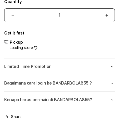
Quantity
Decrease
Incr
quantity
quant
for
for
Get it fast
BANDARBOLA855
BAN
|
|
Pickup
Link
Link
Loading store
Daftar
Daft
Slot
Slot
Online
Onlin
Limited Time Promotion
Pragmatic
Prag
by
by
Agen
Agen
Bagaimana cara login ke BANDARBOLA855 ?
Slot
Slot
Resmi
Resm
Terpercaya
Terp
Kenapa harus bermain di BANDARBOLA855?
Share