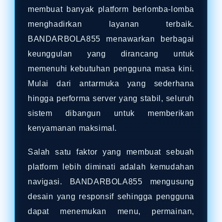
membuat banyak platform berlomba-lomba
menghadirkan layanan terbaik.
BANDARBOLA855 menawarkan berbagai
keunggulan yang dirancang untuk
memenuhi kebutuhan pengguna masa kini.
Mulai dari antarmuka yang sederhana
hingga performa server yang stabil, seluruh
sistem dibangun untuk memberikan
kenyamanan maksimal.
Salah satu faktor yang membuat sebuah
platform lebih diminati adalah kemudahan
navigasi. BANDARBOLA855 mengusung
desain yang responsif sehingga pengguna
dapat menemukan menu, permainan,