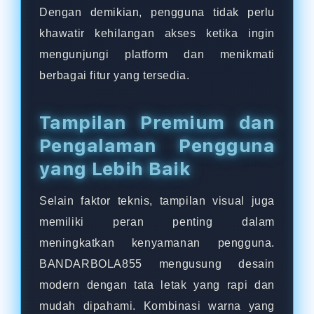
Dengan demikian, pengguna tidak perlu
khawatir kehilangan akses ketika ingin
mengunjungi platform dan menikmati
berbagai fitur yang tersedia.
Tampilan Premium dan
Pengalaman Pengguna
yang Lebih Baik
Selain faktor teknis, tampilan visual juga
memiliki peran penting dalam
meningkatkan kenyamanan pengguna.
BANDARBOLA855 mengusung desain
modern dengan tata letak yang rapi dan
mudah dipahami. Kombinasi warna yang