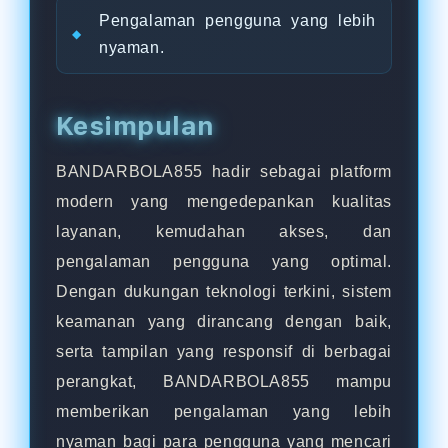
Pengalaman pengguna yang lebih
nyaman.
Kesimpulan
BANDARBOLA855 hadir sebagai platform
modern yang mengedepankan kualitas
layanan, kemudahan akses, dan
pengalaman pengguna yang optimal.
Dengan dukungan teknologi terkini, sistem
keamanan yang dirancang dengan baik,
serta tampilan yang responsif di berbagai
perangkat, BANDARBOLA855 mampu
memberikan pengalaman yang lebih
nyaman bagi para pengguna yang mencari