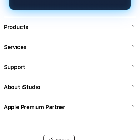
Agus Salim
28 Maret 2026
★★★★☆
Proses deposit cepat dan tanpa
Products
kendala.
Services
BANDARBOLA855
Situs Slot
Support
AppleCare+
Slot Online
Rina Sari
25 Maret 2026
Corporate
Slot Gacor
About iStudio
★★★★★
My Account
BANDARBOLA855
Agen slot
Saya suka event bonus yang
Collection & Delivery
Elush Service Provider
sering diadakan.
Agen Slot Gacor
Apple Premium Partner
About Us
Returns & Exchanges
Financing Options
Situs Agen Slot
Find an iStudio near you
Contact Us
Trade-in
Agen Slot Online
Why Shop at iStudio
FAQ
Traveller’s Reservation