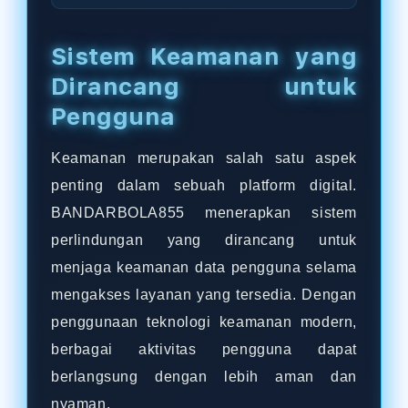
Sistem Keamanan yang
Dirancang untuk
Pengguna
Keamanan merupakan salah satu aspek
penting dalam sebuah platform digital.
BANDARBOLA855 menerapkan sistem
perlindungan yang dirancang untuk
menjaga keamanan data pengguna selama
mengakses layanan yang tersedia. Dengan
penggunaan teknologi keamanan modern,
berbagai aktivitas pengguna dapat
berlangsung dengan lebih aman dan
nyaman.