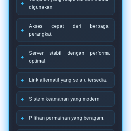
digunakan.
Akses cepat dari berbagai
perangkat.
Server stabil dengan performa
optimal.
Link alternatif yang selalu tersedia.
Sistem keamanan yang modern.
Pilihan permainan yang beragam.