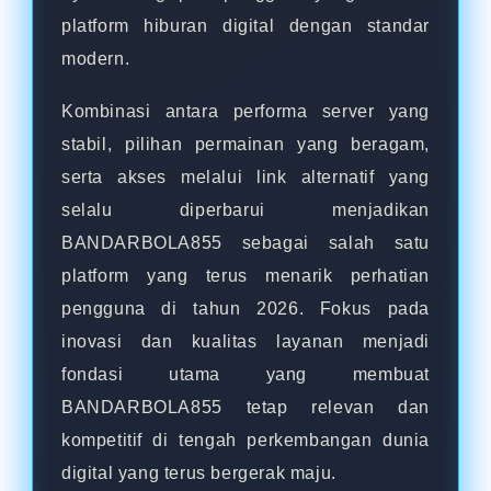
platform hiburan digital dengan standar
modern.
Kombinasi antara performa server yang
stabil, pilihan permainan yang beragam,
serta akses melalui link alternatif yang
selalu diperbarui menjadikan
BANDARBOLA855 sebagai salah satu
platform yang terus menarik perhatian
pengguna di tahun 2026. Fokus pada
inovasi dan kualitas layanan menjadi
fondasi utama yang membuat
BANDARBOLA855 tetap relevan dan
kompetitif di tengah perkembangan dunia
digital yang terus bergerak maju.